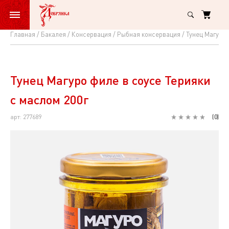
Главная
Бакалея
Консервация
Рыбная консервация
Тунец Магуро 
Тунец
Магуро
филе
Тунец Магуро филе в соусе Терияки
в
с маслом 200г
соусе
арт: 277689
(
0
)
Терияки
с
маслом
200г