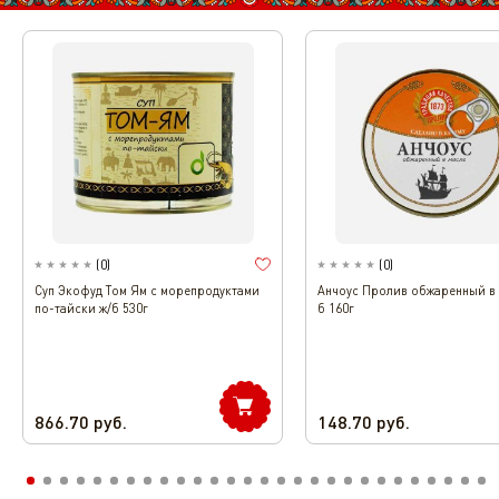
(
0
)
(
0
)
Cуп Экофуд Том Ям с морепродуктами
Анчоус Пролив обжаренный в 
по-тайски ж/б 530г
б 160г
866.70
руб.
148.70
руб.