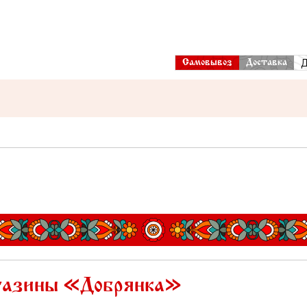
Д
Самовывоз
Доставка
азины «Добрянка»