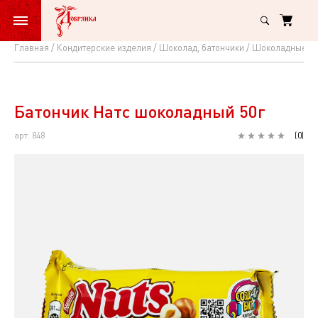
Главная
Кондитерские изделия
Шоколад, батончики
Шоколадные ба
Батончик
Натс
шоколадный
Батончик Натс шоколадный 50г
50г
арт: 848
(
0
)