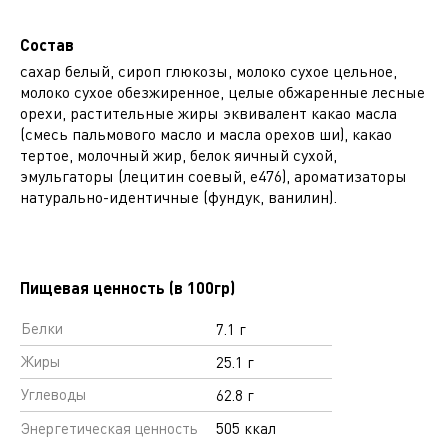
Состав
сахар белый, сироп глюкозы, молоко сухое цельное,
молоко сухое обезжиренное, целые обжаренные лесные
орехи, растительные жиры эквивалент какао масла
(смесь пальмового масло и масла орехов ши), какао
тертое, молочный жир, белок яичный сухой,
эмульгаторы (лецитин соевый, е476), ароматизаторы
натурально-идентичные (фундук, ванилин).
Пищевая ценность (в 100гр)
Белки
7.1 г
Жиры
25.1 г
Углеводы
62.8 г
Энергетическая ценность
505 ккал