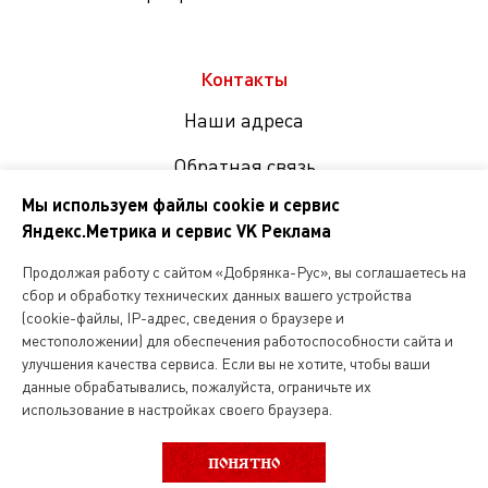
Контакты
Наши адреса
Обратная связь
Мы используем файлы cookie и сервис
Яндекс.Метрика и сервис VK Реклама
Мы
в
Продолжая работу с сайтом «Добрянка-Рус», вы соглашаетесь на
соцсетях
сбор и обработку технических данных вашего устройства
(cookie-файлы, IP-адрес, сведения о браузере и
местоположении) для обеспечения работоспособности сайта и
Копирование и любое другое использование информации,
улучшения качества сервиса. Если вы не хотите, чтобы ваши
размещенной на сайте Dobryanka-rus.ru
допускается исключительно с письменного разрешения ООО
данные обрабатывались, пожалуйста, ограничьте их
«Русская поварня»
использование в настройках своего браузера.
399.99 руб.
ПОНЯТНО
ООО «Русская поварня» 2026
за 100г.