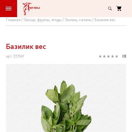
Главная
Овощи, фрукты, ягоды
Зелень, салаты
Базилик вес
Базилик
вес
Базилик вес
арт: 272949
(
0
)