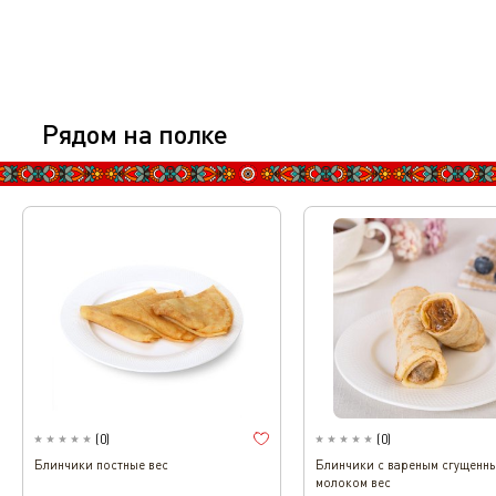
Рядом на полке
(
0
)
(
0
)
Блинчики постные вес
Блинчики с вареным сгущенн
молоком вес