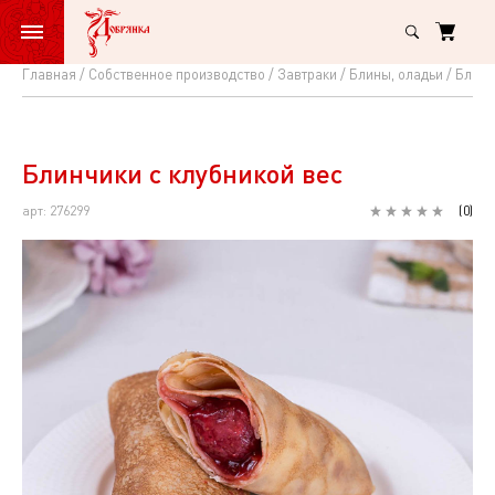
Главная
Собственное производство
Завтраки
Блины, оладьи
Блинч
Блинчики
с
клубникой
Блинчики с клубникой вес
вес
арт: 276299
(
0
)