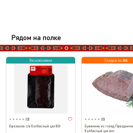
Рядом на полке
ЯК
Эксклюзивно
Эксклюзивно
Скидка по
(
0
)
(
0
)
Брезаола с/в Колбасный цех 80г
Буженина из говяд Праздничн
Колбасный цех вес