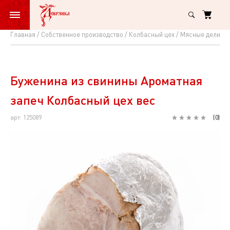
Главная
Собственное производство
Колбасный цех
Мясные делика
Буженина
из
свинины
Буженина из свинины Ароматная
Ароматная
запеч Колбасный цех вес
запеч
арт: 125089
(
0
)
Колбасный
цех
вес