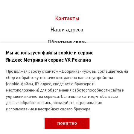
Контакты
Наши адреса
Обратная связь
Мы используем файлы cookie и сервис
Яндекс.Метрика и сервис VK Реклама
Мы
в
Продолжая работу с сайтом «Добрянка-Рус», вы соглашаетесь на
соцсетях
сбор и обработку технических данных вашего устройства
(cookie-файлы, IP-адрес, сведения о браузере и
местоположении) для обеспечения работоспособности сайта и
Копирование и любое другое использование информации,
улучшения качества сервиса. Если вы не хотите, чтобы ваши
размещенной на сайте Dobryanka-rus.ru
допускается исключительно с письменного разрешения ООО
данные обрабатывались, пожалуйста, ограничьте их
«Русская поварня»
использование в настройках своего браузера.
1 999.00 руб.
ПОНЯТНО
ООО «Русская поварня» 2026
за 1кг.