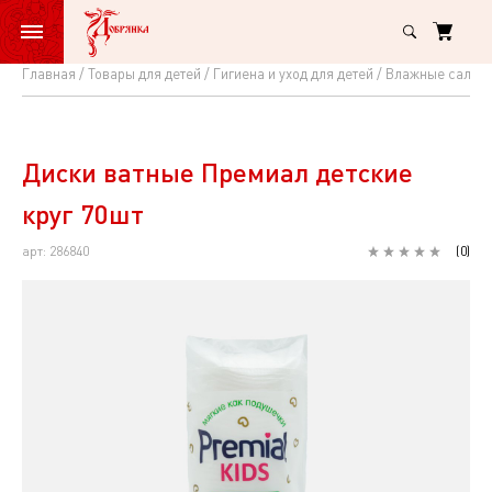
Главная
Товары для детей
Гигиена и уход для детей
Влажные салфетк
Диски
ватные
Премиал
Диски ватные Премиал детские
детские
круг 70шт
круг
арт: 286840
(
0
)
70шт