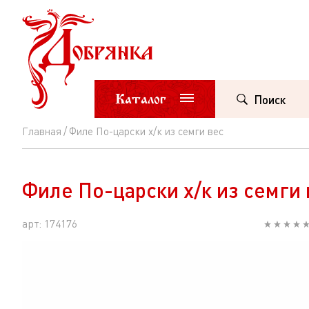
Каталог
Поиск
Главная
Филе По-царски х/к из семги вес
Филе
По-
Филе По-царски х/к из семги 
царски
х/
арт: 174176
к
из
семги
вес