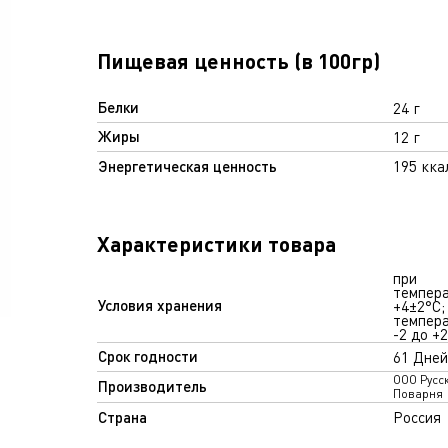
Пищевая ценность (в 100гр)
Белки
24 г
Жиры
12 г
Энергетическая ценность
195 кка
Характеристики товара
при
темпер
Условия хранения
+4±2°С;
темпера
-2 до +2
Срок годности
61 Дней
ООО Русс
Производитель
Поварня
Страна
Россия