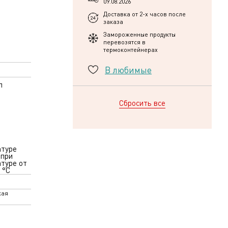
09.08.2026
Доставка от 2-х часов после
заказа
Замороженные продукты
перевозятся в
термоконтейнерах
В любимые
л
Сбросить все
атуре
 при
туре от
 °С
кая