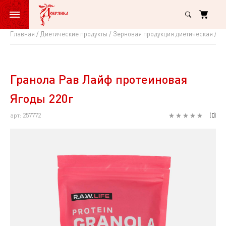
Главная
Диетические продукты
Зерновая продукция диетическая
За
Гранола
Рав
Лайф
Гранола Рав Лайф протеиновая
протеиновая
Ягоды 220г
Ягоды
арт: 257772
(
0
)
220г