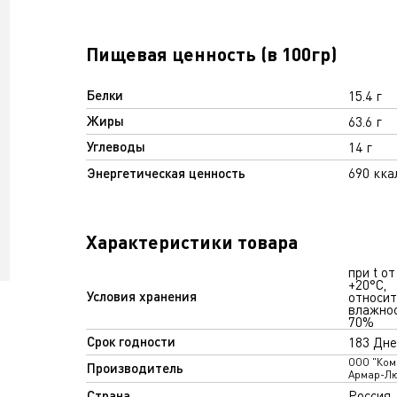
Пищевая ценность (в 100гр)
Белки
15.4 г
Жиры
63.6 г
Углеводы
14 г
Энергетическая ценность
690 кка
Характеристики товара
при t от
+20°С,
Условия хранения
относи
влажно
70%
Срок годности
183 Дне
ООО "Ком
Производитель
Армар-Лю
Страна
Россия