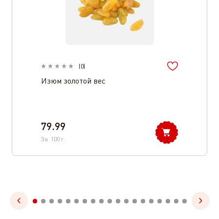
(
0
)
Изюм золотой вес
79.99
За
100
г.