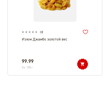
(
0
)
Изюм Джамбо золотой вес
99.99
За
100
г.