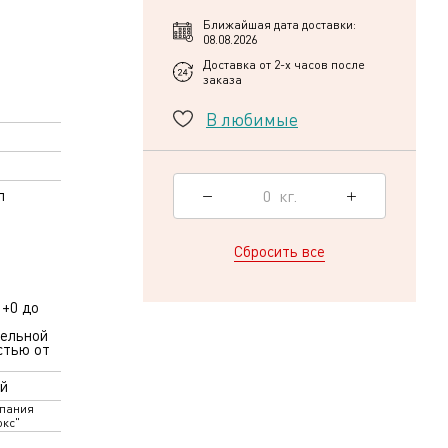
Ближайшая дата доставки:
08.08.2026
Доставка от 2-х часов после
заказа
В любимые
0
кг.
л
Сбросить все
 +0 до
тельной
стью от
й
пания
кс"