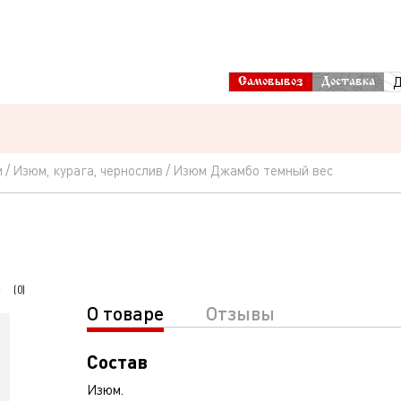
Д
Самовывоз
Доставка
и
Изюм, курага, чернослив
Изюм Джамбо темный вес
(
0
)
О товаре
Отзывы
Состав
Изюм.