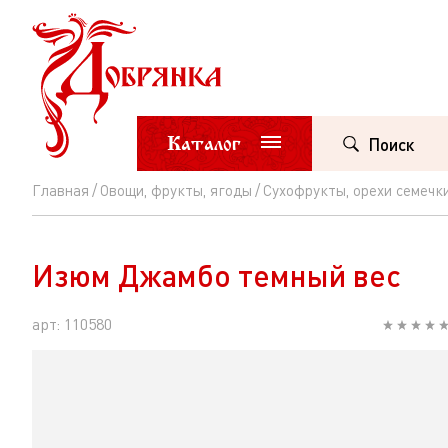
Каталог
Поиск
Главная
Овощи, фрукты, ягоды
Сухофрукты, орехи семечк
Изюм
Джамбо
Изюм Джамбо темный вес
темный
вес
арт: 110580