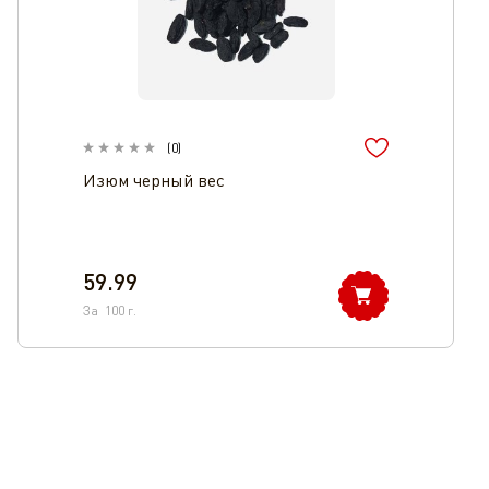
(
0
)
Изюм черный вес
59.99
За
100
г.