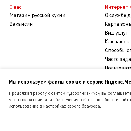
О нас
Интернет 
Магазин русской кухни
О службе 
Вакансии
Карта зон
Вид услуг
Как заказа
Способы о
Часто зад
Пользоват
Согласие 
Мы используем файлы cookie и сервис Яндекс.Ме
персональ
Продолжая работу с сайтом «Добрянка-Рус», вы соглашаетес
Мы
местоположении) для обеспечения работоспособности сайта 
в
использование в настройках своего браузера.
соцсетях
ООО «Русская поварня» 2026
Копирование и любое 
ООО «Русская поварн