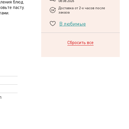
08.08.2026
вления блюд
овьте пасту.
Доставка от 2-х часов после
тами.
заказа
В любимые
Сбросить все
л