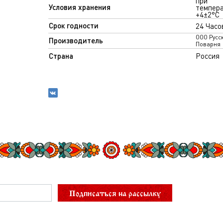
при
Условия хранения
темпер
+4±2°С
Срок годности
24 Часо
ООО Русс
Производитель
Поварня
Страна
Россия
Подписаться на рассылку