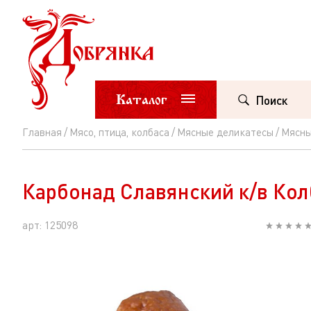
Каталог
Поиск
Главная
Мясо, птица, колбаса
Мясные деликатесы
Мясны
Карбонад
Славянский
Карбонад Славянский к/в Кол
к/
в
арт: 125098
Колбасный
цех
вес