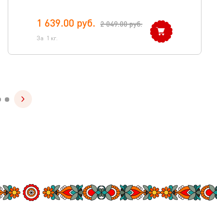
1 639.00
руб.
2 049.00
руб.
За
1
кг.