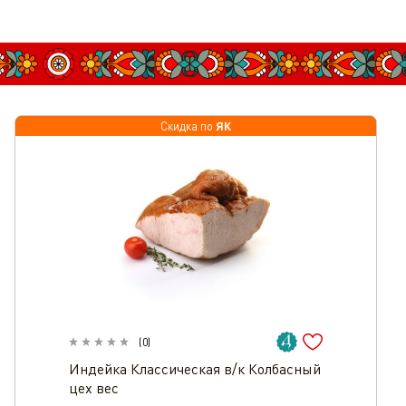
ЯК
Эксклюзивно
Скидка по
(
0
)
Индейка Классическая в/к Колбасный
цех вес