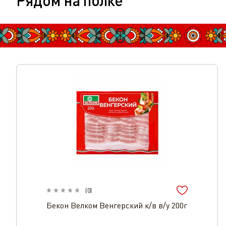
Рядом на полке
(
0
)
Бекон Велком Венгерский к/в в/у 200г