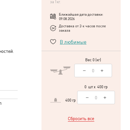
за 1кг.
Ближайшая дата доставки:
09.08.2026
Доставка от 2-х часов после
заказа
В любимые
ностей.
Вес
0
(кг)
0
0
шт x
400
гр
0
400 гр
л
Сбросить все