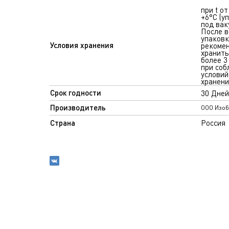
при t от
+6°С (у
под вак
После 
упаковк
Условия хранения
рекоме
хранить
более 3
при со
условий
хранени
Срок годности
30 Дней
Производитель
ООО Изоб
Страна
Россия