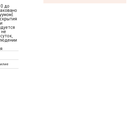
 0 до
паковано
уумом).
вскрытия
и
ндуется
 не
 суток,
блюдении
я
илие