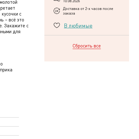
10.08.2026
 молотой
бретает
Доставка от 2-х часов после
 кусочки с
заказа
ь – всё это
В любимые
. Закажите с
нными для
Сбросить все
ло
априка