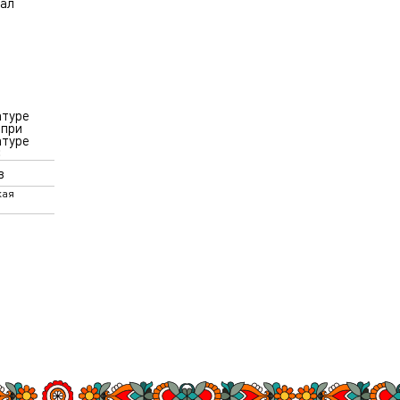
кал
атуре
 при
атуре
С
в
кая