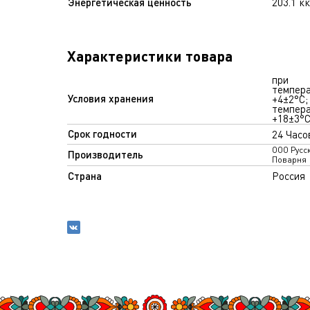
Энергетическая ценность
203.1 к
Характеристики товара
при
темпер
Условия хранения
+4±2°С;
темпер
+18±3°
Срок годности
24 Часо
ООО Русс
Производитель
Поварня
Страна
Россия