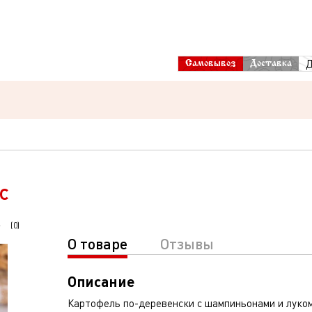
Д
Самовывоз
Доставка
с
(
0
)
О товаре
Отзывы
Описание
Картофель по-деревенски с шампиньонами и луком