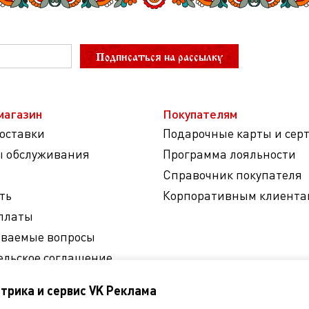
Подписаться на рассылку
магазин
Покупателям
доставки
Подарочные карты и сер
ы обслуживания
Программа лояльности
Справочник покупателя
ть
Корпоративным клиента
платы
аваемые вопросы
ельское соглашение
на обработку
трика и сервис VK Реклама
ных данных