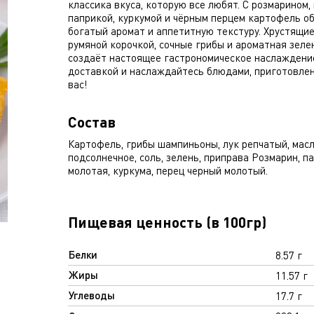
классика вкуса, которую все любят. С розмарином,
паприкой, куркумой и чёрным перцем картофель о
богатый аромат и аппетитную текстуру. Хрустящие
румяной корочкой, сочные грибы и ароматная зелен
создаёт настоящее гастрономическое наслаждение
доставкой и наслаждайтесь блюдами, приготовле
вас!
Состав
Картофель, грибы шампиньоны, лук репчатый, мас
подсолнечное, соль, зелень, приправа Розмарин, п
молотая, куркума, перец черный молотый.
Пищевая ценность (в 100гр)
Белки
8.57 г
Жиры
11.57 г
Углеводы
17.7 г