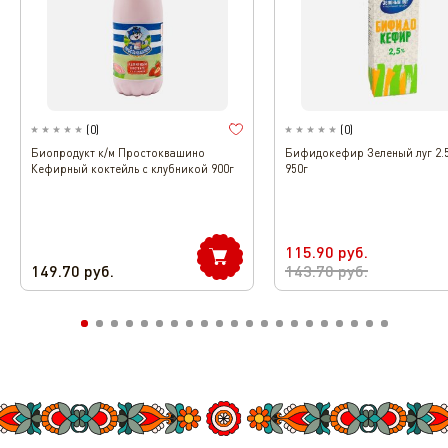
(
0
)
(
0
)
Биопродукт к/м Простоквашино
Бифидокефир Зеленый луг 2.5
Кефирный коктейль с клубникой 900г
950г
115.90
руб.
149.70
руб.
143.70
руб.