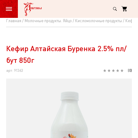
Главная
Молочные продукты. Яйцо
Кисломолочные продукты
Кефир
Кефир
Алтайская
Буренка
Кефир Алтайская Буренка 2.5% пл/
2.5%
бут 850г
пл/
арт: 91363
(
0
)
бут
850г