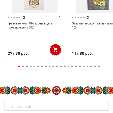
(
0
)
(
0
)
Гречка зеленая Образ жизни для
Овес Аривера для запаривани
проращивания 500г
400г
277.90
руб.
117.80
руб.