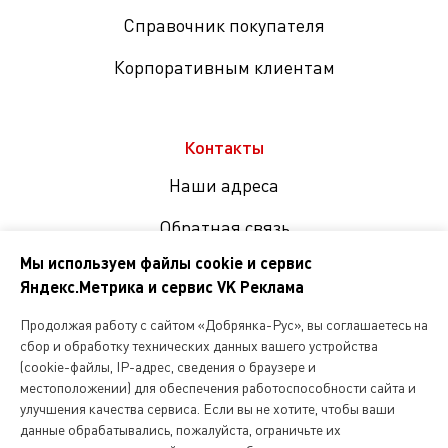
Справочник покупателя
Корпоративным клиентам
Контакты
Наши адреса
Обратная связь
Мы используем файлы cookie и сервис
Яндекс.Метрика и сервис VK Реклама
Мы
в
Продолжая работу с сайтом «Добрянка-Рус», вы соглашаетесь на
соцсетях
сбор и обработку технических данных вашего устройства
(cookie-файлы, IP-адрес, сведения о браузере и
местоположении) для обеспечения работоспособности сайта и
Копирование и любое другое использование информации,
улучшения качества сервиса. Если вы не хотите, чтобы ваши
размещенной на сайте Dobryanka-rus.ru
допускается исключительно с письменного разрешения ООО
данные обрабатывались, пожалуйста, ограничьте их
«Русская поварня»