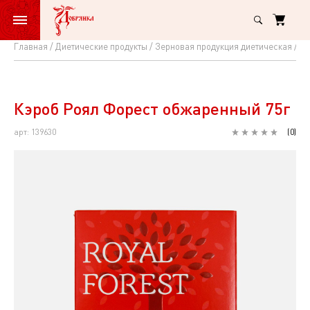
Главная
Диетические продукты
Зерновая продукция диетическая
Ро
Кэроб
Роял
Форест
Кэроб Роял Форест обжаренный 75г
обжаренный
арт: 139630
(
0
)
75г