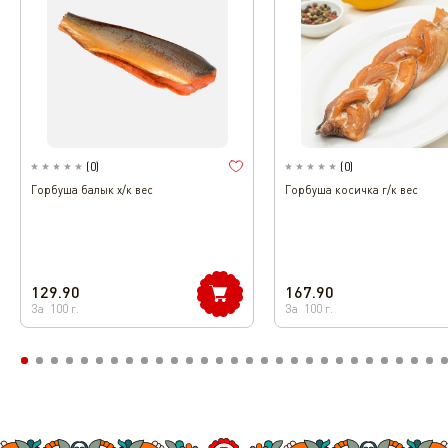
(
0
)
(
0
)
Горбуша балык х/к вес
Горбуша косичка г/к вес
129.90
167.90
За
100
г.
За
100
г.