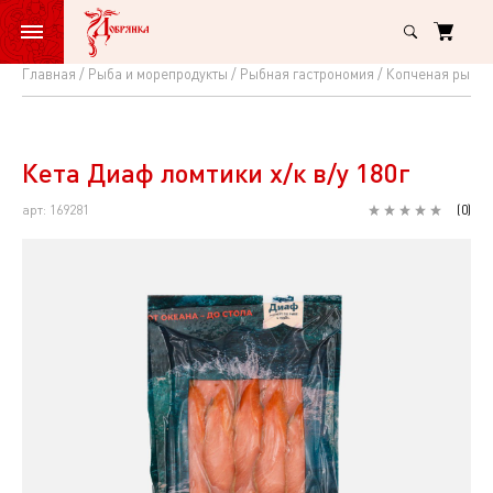
Главная
Рыба и морепродукты
Рыбная гастрономия
Копченая рыба 
Кета
Диаф
ломтики
Кета Диаф ломтики х/к в/у 180г
х/
арт: 169281
(
0
)
к
в/
у
180г