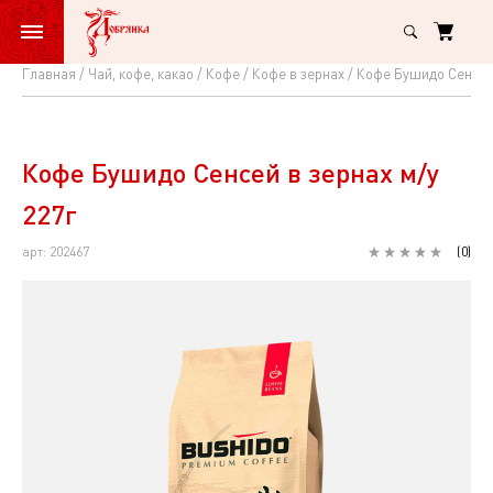
Главная
Чай, кофе, какао
Кофе
Кофе в зернах
Кофе Бушидо Сенсей 
Кофе
Бушидо
Сенсей
Кофе Бушидо Сенсей в зернах м/у
в
227г
зернах
арт: 202467
(
0
)
м/
у
227г