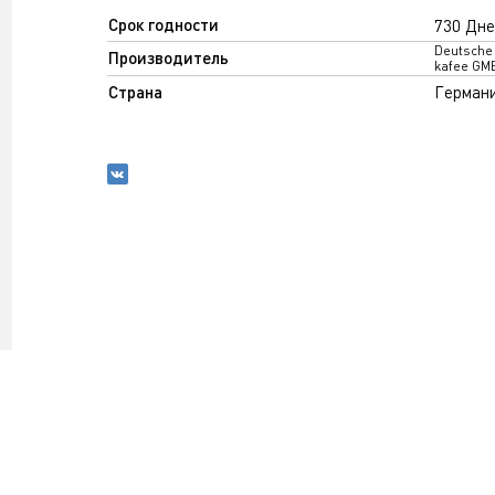
Срок годности
730 Дне
Deutsche 
Производитель
kafee GM
Страна
Герман