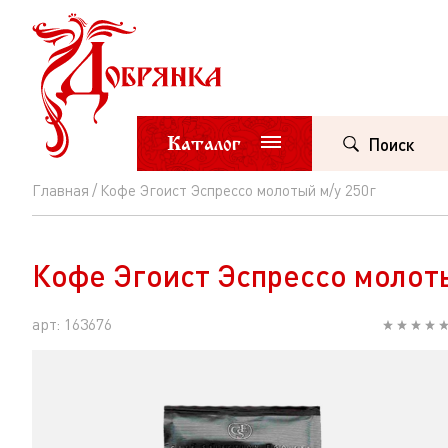
Каталог
Поиск
Главная
Кофе Эгоист Эспрессо молотый м/у 250г
Кофе
Эгоист
Кофе Эгоист Эспрессо молоты
Эспрессо
молотый
арт: 163676
м/
у
250г