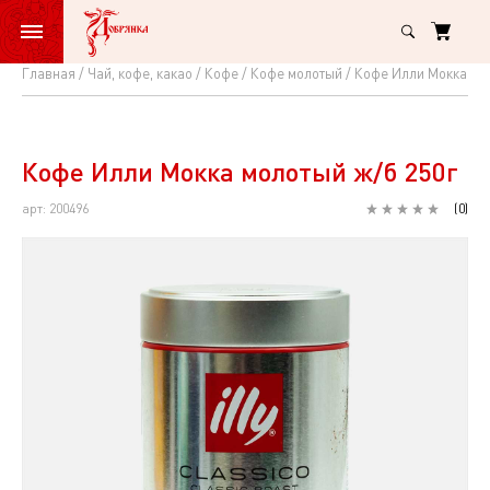
Главная
Чай, кофе, какао
Кофе
Кофе молотый
Кофе Илли Мокка мо
Кофе
Илли
Мокка
Кофе Илли Мокка молотый ж/б 250г
молотый
арт: 200496
(
0
)
ж/
б
250г