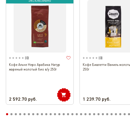
Эксклюзивно
(
0
)
(
0
)
Кофе Альче Неро Арабика Натур
Кофе Биалетти Ваниль молоты
жареный молотый био в/у 250г
250г
2 592.70
руб.
1 239.70
руб.