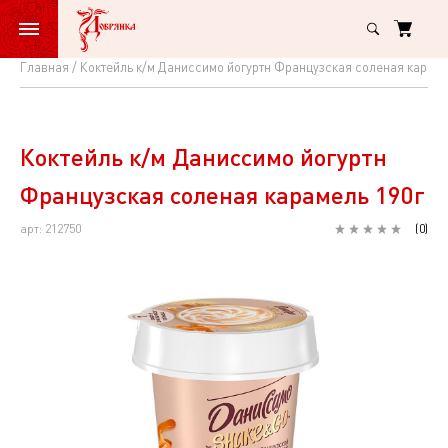
Главная
Коктейль к/м Даниссимо йогуртн Французская соленая караме
Коктейль
к/
м
Коктейль к/м Даниссимо йогуртн
Даниссимо
Французская соленая карамель 190г
йогуртн
арт: 212750
(
0
)
Французская
соленая
карамель
190г