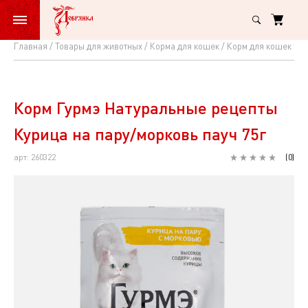
Главная
Товары для животных
Корма для кошек
Корм для кошек вл
Корм
Гурмэ
Натуральные
Корм Гурмэ Натуральные рецепты
рецепты
Курица на пару/морковь пауч 75г
Курица
арт: 260322
(
0
)
на
пару/
морковь
пауч
75г