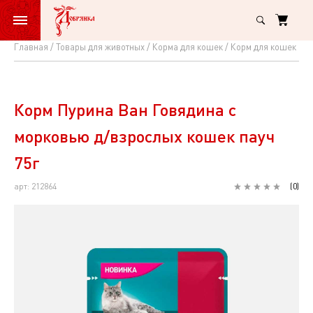
Главная
Товары для животных
Корма для кошек
Корм для кошек вл
Корм
Пурина
Ван
Корм Пурина Ван Говядина с
Говядина
морковью д/взрослых кошек пауч
с
75г
морковью
арт: 212864
(
0
)
д/
взрослых
кошек
пауч
75г