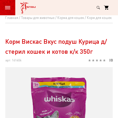
Главная
Товары для животных
Корма для кошек
Корм для кошек сух
Корм
Вискас
Вкус
Корм Вискас Вкус подуш Курица д/
подуш
стерил кошек и котов к/к 350г
Курица
арт: 161404
(
0
)
д/
стерил
кошек
и
котов
к/
к