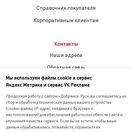
Справочник покупателя
Корпоративным клиентам
Контакты
Наши адреса
Обратная связь
Мы используем файлы cookie и сервис
Яндекс.Метрика и сервис VK Реклама
Мы
в
Продолжая работу с сайтом «Добрянка-Рус», вы соглашаетесь на
соцсетях
сбор и обработку технических данных вашего устройства
(cookie-файлы, IP-адрес, сведения о браузере и
местоположении) для обеспечения работоспособности сайта и
Копирование и любое другое использование информации,
улучшения качества сервиса. Если вы не хотите, чтобы ваши
размещенной на сайте Dobryanka-rus.ru
допускается исключительно с письменного разрешения ООО
данные обрабатывались, пожалуйста, ограничьте их
«Русская поварня»