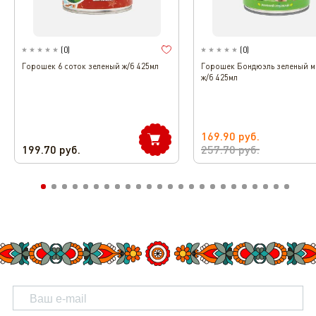
(
0
)
(
0
)
Горошек 6 соток зеленый ж/б 425мл
Горошек Бондюэль зеленый 
ж/б 425мл
169.90
руб.
199.70
руб.
257.70
руб.