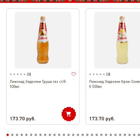
(
0
)
(
0
)
Лимонад Зедазени Груша газ ст/б
Лимонад Зедазени Крем-Сливк
500мл
б 500мл
173.70
руб.
173.70
руб.