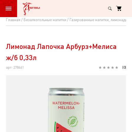
Главная
Безалкогольные напитки
Газированные напитки, лимонады
Лимонад
Лапочка
Арбуpз+Мелиса
Лимонад Лапочка Арбуpз+Мелиса
ж/
ж/б 0,33л
б
арт: 278441
(
0
)
0,33л