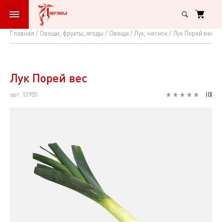
Главная
Овощи, фрукты, ягоды
Овощи
Лук, чеснок
Лук Порей вес
Лук
Порей
вес
Лук Порей вес
арт: 13955
(
0
)