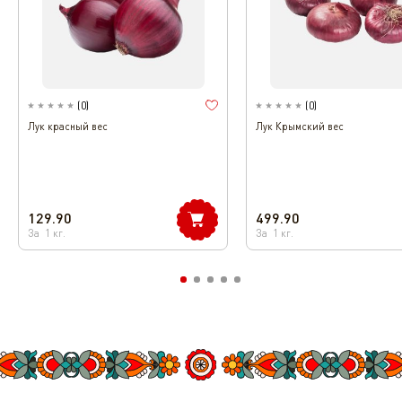
(
0
)
(
0
)
Лук красный вес
Лук Крымский вес
129.90
499.90
За
1
кг.
За
1
кг.