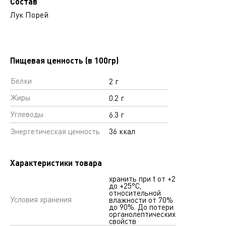
Состав
Лук Порей
Пищевая ценность (в 100гр)
Белки
2 г
Жиры
0.2 г
Углеводы
6.3 г
Энергетическая ценность
36 ккал
Характеристики товара
хранить при t от +2
до +25°С,
относительной
Условия хранения
влажности от 70%
до 90%. До потери
органолептических
свойств