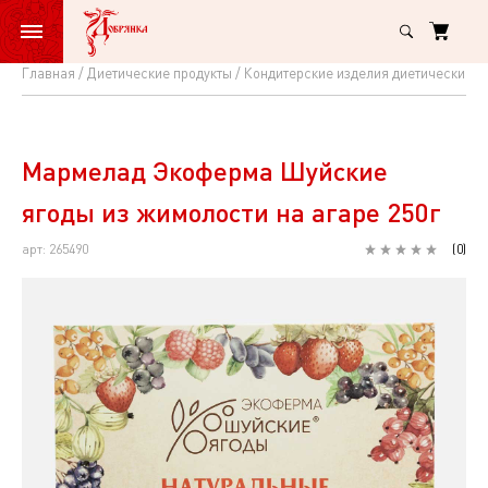
Главная
Диетические продукты
Кондитерские изделия диетические
Мармелад
Экоферма
Шуйские
Мармелад Экоферма Шуйские
ягоды
ягоды из жимолости на агаре 250г
из
арт: 265490
(
0
)
жимолости
на
агаре
250г