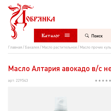
Каталог
Поиск
Главная
Бакалея
Масло растительное
Масло прочих кул
Масло
Алтария
Масло Алтария авокадо в/с н
авокадо
в/
арт: 229543
с
нераф
ж/
б/