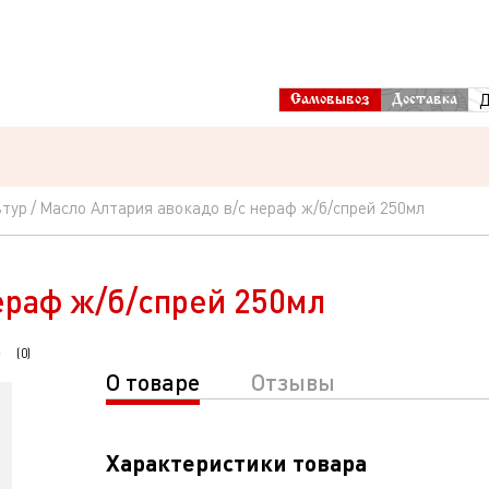
Д
Самовывоз
Доставка
ьтур
Масло Алтария авокадо в/с нераф ж/б/спрей 250мл
ераф ж/б/спрей 250мл
(
0
)
О товаре
Отзывы
Характеристики товара