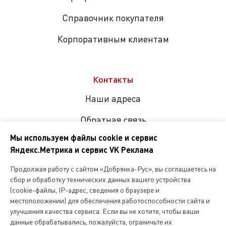
Справочник покупателя
Корпоративным клиентам
Контакты
Наши адреса
Обратная связь
Мы используем файлы cookie и сервис
Яндекс.Метрика и сервис VK Реклама
Мы
в
Продолжая работу с сайтом «Добрянка-Рус», вы соглашаетесь на
соцсетях
сбор и обработку технических данных вашего устройства
(cookie-файлы, IP-адрес, сведения о браузере и
местоположении) для обеспечения работоспособности сайта и
Копирование и любое другое использование информации,
улучшения качества сервиса. Если вы не хотите, чтобы ваши
размещенной на сайте Dobryanka-rus.ru
допускается исключительно с письменного разрешения ООО
данные обрабатывались, пожалуйста, ограничьте их