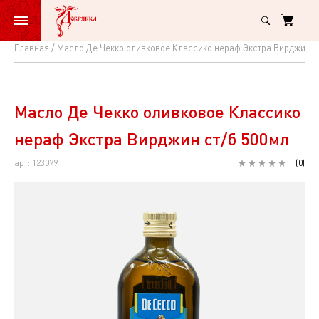
Главная
Масло Де Чекко оливковое Классико нераф Экстра Вирджин с
Масло
Де
Чекко
Масло Де Чекко оливковое Классико
оливковое
нераф Экстра Вирджин ст/б 500мл
Классико
арт: 123079
(
0
)
нераф
Экстра
Вирджин
ст/
б
500мл