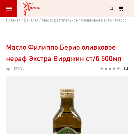
Главная
Бакалея
Масло растительное
Оливковое масло
Масло Фил
Масло
Филиппо
Берио
Масло Филиппо Берио оливковое
оливковое
нераф Экстра Вирджин ст/б 500мл
нераф
арт: 139785
(
0
)
Экстра
Вирджин
ст/
б
500мл