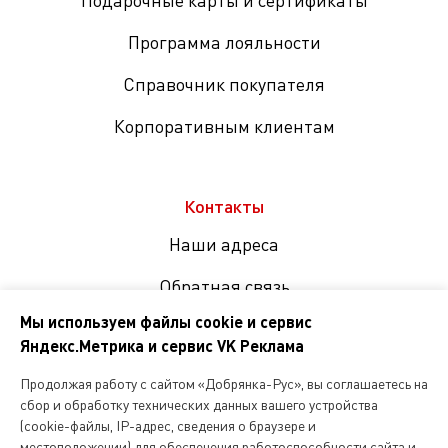
Подарочные карты и сертификаты
Программа лояльности
Справочник покупателя
Корпоративным клиентам
Контакты
Наши адреса
Обратная связь
Мы используем файлы cookie и сервис
Яндекс.Метрика и сервис VK Реклама
Мы
в
Продолжая работу с сайтом «Добрянка-Рус», вы соглашаетесь на
соцсетях
сбор и обработку технических данных вашего устройства
(cookie-файлы, IP-адрес, сведения о браузере и
местоположении) для обеспечения работоспособности сайта и