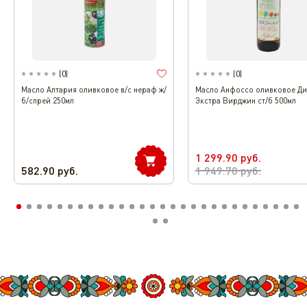
(
0
)
(
0
)
Масло Алтария оливковое в/с нераф ж/
Масло Анфоссо оливковое Ди
б/спрей 250мл
Экстра Вирджин ст/б 500мл
1 299.90
руб.
582.90
руб.
1 949.70
руб.