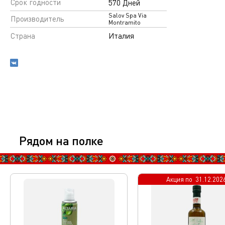
Срок годности
570 Дней
Salov Spa Via
Производитель
Montramito
Страна
Италия
Рядом на полке
Акция по
31.12.202