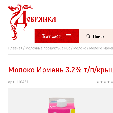
Каталог
Поиск
Главная
Молочные продукты. Яйцо
Молоко
Молоко Ирмен
Молоко
Ирмень
Молоко Ирмень 3.2% т/п/кры
3.2%
т/
арт: 110421
п/
крыш
950г