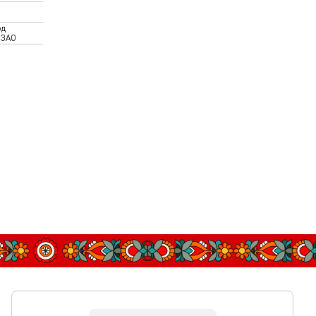
од
 ЗАО