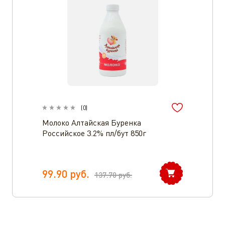
(
0
)
Молоко Алтайская Буренка
Российское 3.2% пл/бут 850г
99.90
руб.
137.70
руб.