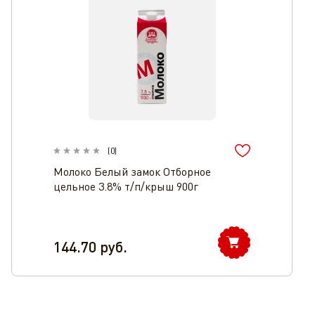
(
0
)
Молоко Белый замок Отборное
цельное 3.8% т/п/крыш 900г
144.70
руб.