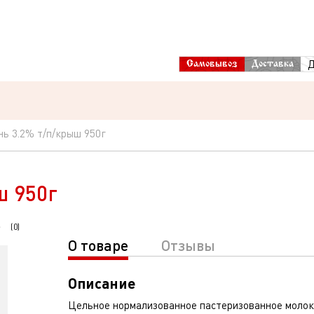
Д
Самовывоз
Доставка
ь 3.2% т/п/крыш 950г
ш 950г
(
0
)
О товаре
Отзывы
Описание
Цельное нормализованное пастеризованное молок