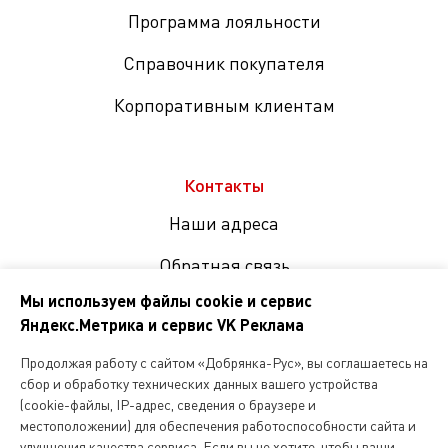
Программа лояльности
Справочник покупателя
Корпоративным клиентам
Контакты
Наши адреса
Обратная связь
Мы используем файлы cookie и сервис
Яндекс.Метрика и сервис VK Реклама
Мы
в
Продолжая работу с сайтом «Добрянка-Рус», вы соглашаетесь на
соцсетях
сбор и обработку технических данных вашего устройства
(cookie-файлы, IP-адрес, сведения о браузере и
местоположении) для обеспечения работоспособности сайта и
Копирование и любое другое использование информации,
улучшения качества сервиса. Если вы не хотите, чтобы ваши