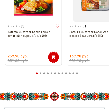
(
0
)
(
0
)
Котлета Мираторг Кордон блю с
Лазанья Мираторг Болоньезе
ветчиной и сыром с/м к/к 405г
в соусе Бешамель к/к 350г
259.90
руб.
169.90
руб.
359.00
руб.
239.90
руб.