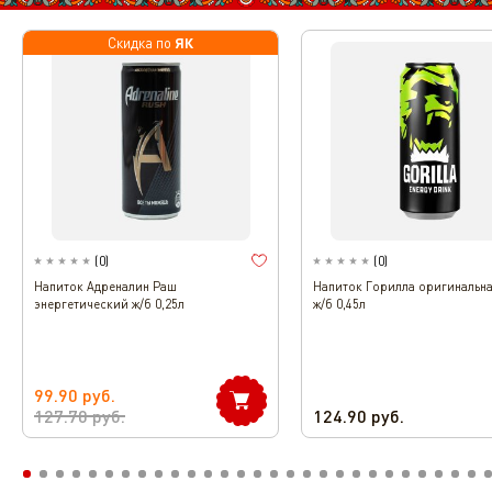
ЯК
Скидка по
(
0
)
(
0
)
Напиток Адреналин Раш
Напиток Горилла оригинальна
энергетический ж/б 0,25л
ж/б 0,45л
99.90
руб.
127.70
руб.
124.90
руб.