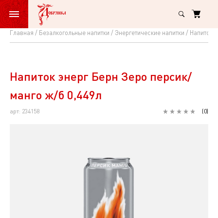
Главная
Безалкогольные напитки
Энергетические напитки
Напиток э
Напиток
энерг
Берн
Напиток энерг Берн Зеро персик/
Зеро
манго ж/б 0,449л
персик/
арт: 234158
(
0
)
манго
ж/
б
0,449л