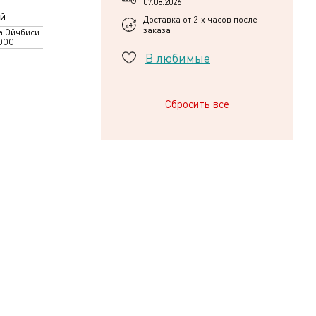
07.08.2026
й
Доставка от 2-х часов после
заказа
а Эйчбиси
ООО
В любимые
Сбросить все