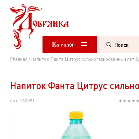
Каталог
Поиск
Главная
Напиток Фанта Цитрус сильногазированный пэт 0
Напиток
Фанта
Напиток Фанта Цитрус сильно
Цитрус
сильногазированный
арт: 160981
пэт
0,5л