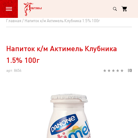
Главная
Напиток к/м Актимель Клубника 1.5% 100г
Напиток
к/
м
Напиток к/м Актимель Клубника
Актимель
1.5% 100г
Клубника
арт: 8656
(
0
)
1.5%
100г