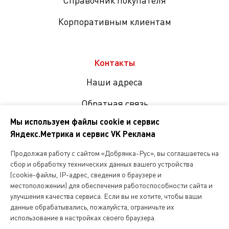
Справочник покупателя
Корпоративным клиентам
Контакты
Наши адреса
Обратная связь
Мы используем файлы cookie и сервис
Яндекс.Метрика и сервис VK Реклама
Мы
в
Продолжая работу с сайтом «Добрянка-Рус», вы соглашаетесь на
соцсетях
сбор и обработку технических данных вашего устройства
(cookie-файлы, IP-адрес, сведения о браузере и
местоположении) для обеспечения работоспособности сайта и
Копирование и любое другое использование информации,
улучшения качества сервиса. Если вы не хотите, чтобы ваши
размещенной на сайте Dobryanka-rus.ru
допускается исключительно с письменного разрешения ООО
данные обрабатывались, пожалуйста, ограничьте их
«Русская поварня»
использование в настройках своего браузера.