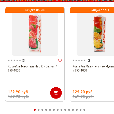
ЯК
ЯК
Скидка по
Скидка по
(
0
)
(
0
)
Коктейль Мажитэль Нэо Клубника т/п
Коктейль Мажитэль Нэо Мульт
950-1000г
п 950-1000г
129.90
руб.
129.90
руб.
167.70
руб.
167.70
руб.