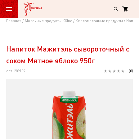
Главная
Молочные продукты. Яйцо
Кисломолочные продукты
Напитк
Напиток
Мажитэль
сывороточный
Напиток Мажитэль сывороточный с
с
соком Мятное яблоко 950г
соком
арт: 289109
(
0
)
Мятное
яблоко
950г