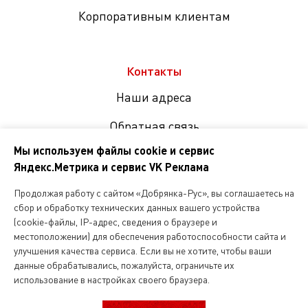
Корпоративным клиентам
Контакты
Наши адреса
Обратная связь
Мы используем файлы cookie и сервис
Яндекс.Метрика и сервис VK Реклама
Мы
в
Продолжая работу с сайтом «Добрянка-Рус», вы соглашаетесь на
соцсетях
сбор и обработку технических данных вашего устройства
(cookie-файлы, IP-адрес, сведения о браузере и
местоположении) для обеспечения работоспособности сайта и
Копирование и любое другое использование информации,
улучшения качества сервиса. Если вы не хотите, чтобы ваши
размещенной на сайте Dobryanka-rus.ru
допускается исключительно с письменного разрешения ООО
данные обрабатывались, пожалуйста, ограничьте их
«Русская поварня»
использование в настройках своего браузера.