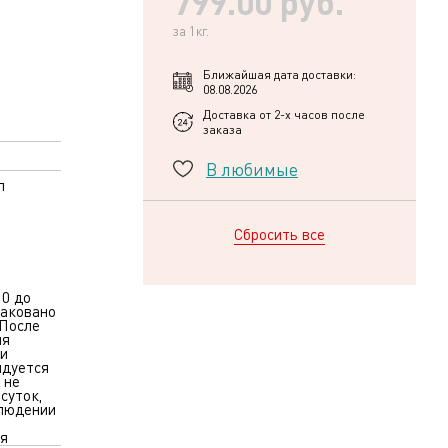
799.00 руб.
за 1кг.
Ближайшая дата доставки:
08.08.2026
Доставка от 2-х часов после
заказа
В любимые
л
Сбросить все
 0 до
паковано
 После
ия
и
ндуется
 не
 суток,
блюдении
я