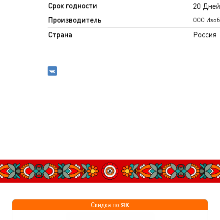
Срок годности
20 Дней
Производитель
ООО Изоб
Страна
Россия
ЯК
Эксклюзивно
Скидка по