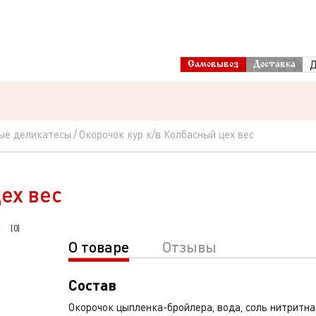
Д
Самовывоз
Доставка
ые деликатесы
Окорочок кур к/в Колбасный цех вес
ех вес
(
0
)
О товаре
Отзывы
Состав
Окорочок цыпленка-бройлера, вода, соль нитритна