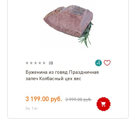
(
0
)
Буженина из говяд Праздничная
запеч Колбасный цех вес
3 199.00
руб.
3 999.00
руб.
За
1
кг.