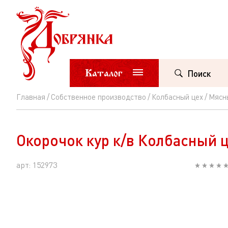
Каталог
Поиск
Главная
Собственное производство
Колбасный цех
Мясн
Окорочок
кур
Окорочок кур к/в Колбасный ц
к/
в
арт: 152973
Колбасный
цех
вес