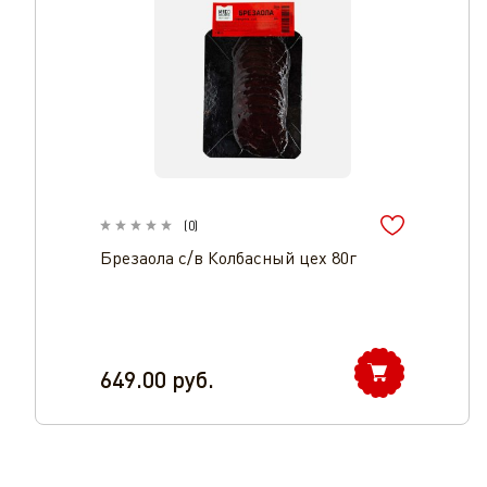
(
0
)
Брезаола с/в Колбасный цех 80г
649.00
руб.