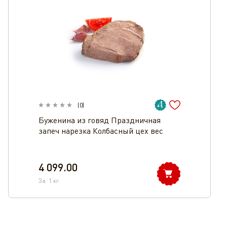
(
0
)
Буженина из говяд Праздничная
запеч нарезка Колбасный цех вес
4 099.00
За
1
кг.