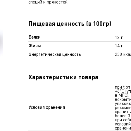
специй и пряностей.
Пищевая ценность (в 100гр)
Белки
12 г
Жиры
14 г
Энергетическая ценность
238 кка
Характеристики товара
при t от
+6°С (у
в МГС).
вскрыт
упаковк
Условия хранения
рекоме
хранить
более 3
при со
условий
хранени