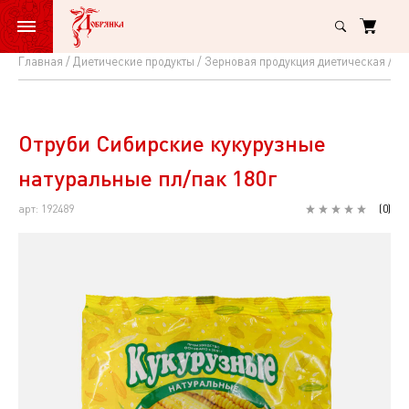
Главная
Диетические продукты
Зерновая продукция диетическая
Кл
Отруби
Сибирские
кукурузные
Отруби Сибирские кукурузные
натуральные
натуральные пл/пак 180г
пл/
арт: 192489
(
0
)
пак
180г