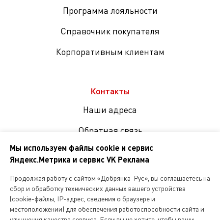
Программа лояльности
Справочник покупателя
Корпоративным клиентам
Контакты
Наши адреса
Обратная связь
Мы используем файлы cookie и сервис
Яндекс.Метрика и сервис VK Реклама
Мы
в
Продолжая работу с сайтом «Добрянка-Рус», вы соглашаетесь на
соцсетях
сбор и обработку технических данных вашего устройства
(cookie-файлы, IP-адрес, сведения о браузере и
местоположении) для обеспечения работоспособности сайта и
Копирование и любое другое использование информации,
улучшения качества сервиса. Если вы не хотите, чтобы ваши