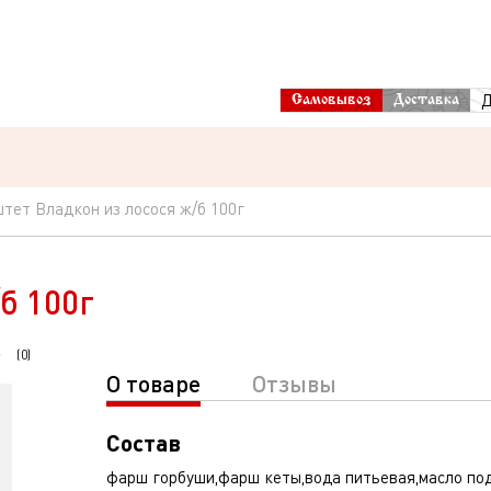
Д
Самовывоз
Доставка
тет Владкон из лосося ж/б 100г
б 100г
(
0
)
О товаре
Отзывы
Состав
фарш горбуши,фарш кеты,вода питьевая,масло по