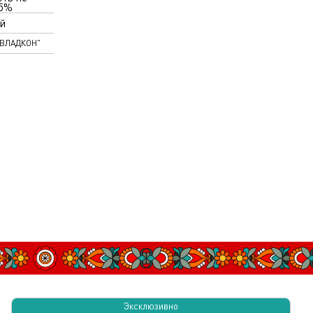
75%
й
"ВЛАДКОН"
Эксклюзивно