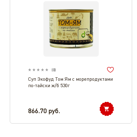
(
0
)
Cуп Экофуд Том Ям с морепродуктами
по-тайски ж/б 530г
866.70
руб.