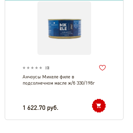
(
0
)
Анчоусы Микеле филе в
подсолнечном масле ж/б 330/198г
1 622.70
руб.