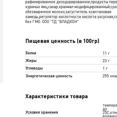
рафинированное дезодорированное,продукты пер
куриных яиц,сахар,крахмал модифицированный,сух
обезжиренное молоко,загуститель ксантановая
камедь,регулятор кислотности кислота уксусная,с
без ГМО. ООО "ТД "ВЛАДКОН"
Пищевая ценность (в 100гр)
Белки
11 г
Жиры
23 г
Углеводы
1 г
Энергетическая ценность
255 кка
Характеристики товара
темпере
до
Условия хранения
25С,отн
влажнос