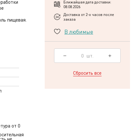
еработки
Ближайшая дата доставки:
08.08.2026
ое
Доставка от 2-х часов после
оль пищевая.
заказа
В любимые
0
шт.
Сбросить все
л
тура от 0
осительная
ть не