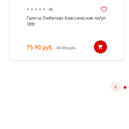
(
0
)
Галеты Любятово Классические пл/уп
185г
75.90
руб.
89.90
руб.