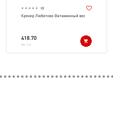
(
0
)
Крекер Любятово Витаминный вес
418.70
За
1
кг.