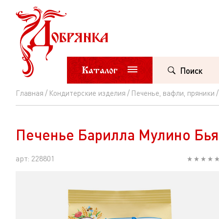
Каталог
Поиск
Главная
Кондитерские изделия
Печенье, вафли, пряники
Печенье
Барилла
Печенье Барилла Мулино Бья
Мулино
Бьянко
арт: 228801
Тараллуччи
350г