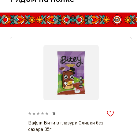
(
0
)
Вафли Бити в глазури Сливки без
сахара 35г