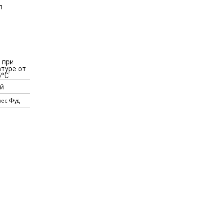
л
 при
туре от
5°С
й
ес Фуд