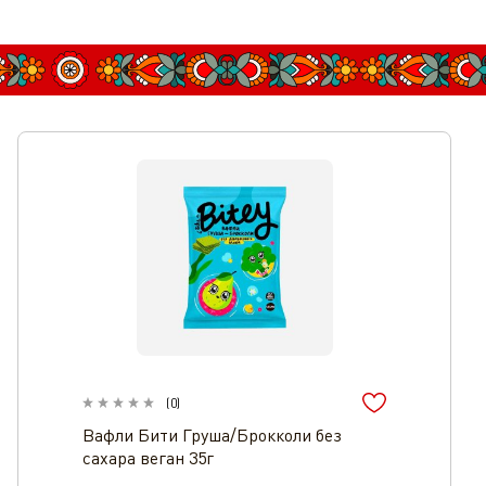
(
0
)
Вафли Бити Груша/Брокколи без
сахара веган 35г