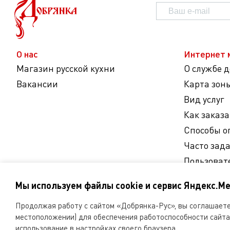
О нас
Интернет 
Магазин русской кухни
О службе 
Вакансии
Карта зон
Вид услуг
Как заказа
Способы о
Часто зад
Пользоват
Согласие 
Мы используем файлы cookie и сервис Яндекс.Ме
персональ
Продолжая работу с сайтом «Добрянка-Рус», вы соглашаетес
Мы
местоположении) для обеспечения работоспособности сайта 
в
использование в настройках своего браузера.