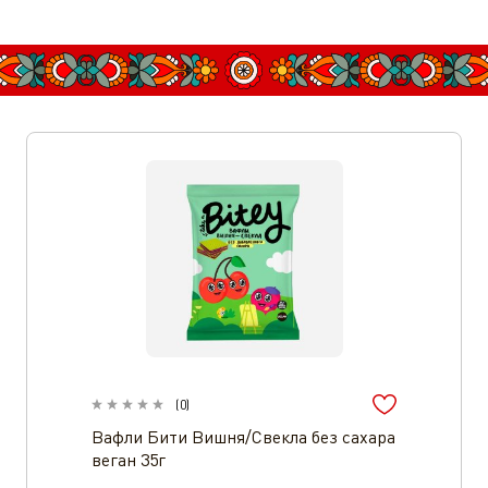
(
0
)
Вафли Бити Вишня/Свекла без сахара
веган 35г