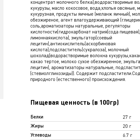
концентрат молочного белка),водорастворимые во
кукурузы, масло кокосовое, вода,хлопья овсяные, 
кукурузная, продукты яичные (меланж яичный), мол
обезжиреное, агент влагоудерживающий (глицерин
соль,ароматизаторы натуральные, регуляторы
кислотности(гидрокарбонат натрия(сода пищевая)
лимоннаякислота), эмульгатор(соевый
лецитин),антиокислитель(аскорбиновая
кислота),подсластитель(сукралоза), молочный
шоколад(водорастворимые волокна кукурузы,кака
какао тертое, молоко сухое обезжиренное, эмульг
лецитин), ароматизаторы натуральные, подсласти
(стевиолгликозиды)). Содержит подсластители.Со
природного (естественного) происхождения.
Пищевая ценность (в 100гр)
Белки
27 г
Жиры
20 г
Углеводы
6.7 г