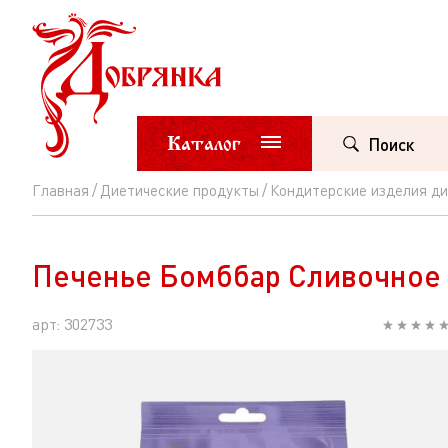
Каталог
Поиск
Главная
Диетические продукты
Кондитерские изделия д
Печенье
Бомббар
Печенье Бомббар Сливочное 
Сливочное
протеиновое
арт: 302733
100г