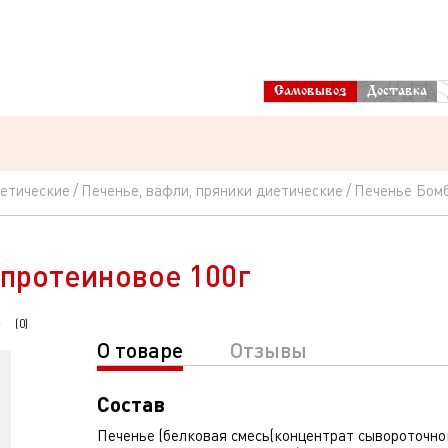
Самовывоз
Доставка
иетические
Печенье, вафли, пряники диетические
Печенье Бомб
протеиновое 100г
(
0
)
О товаре
Отзывы
Состав
Печенье (белковая смесь(концентрат сывороточног