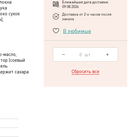
локна
Ближайшая дата доставки:
09.08.2026
мука
око сухое
Доставка от 2-х часов после
),
заказа
В любимые
,
0
шт.
о-масло,
атор (соевый
тель
Сбросить все
держит сахара