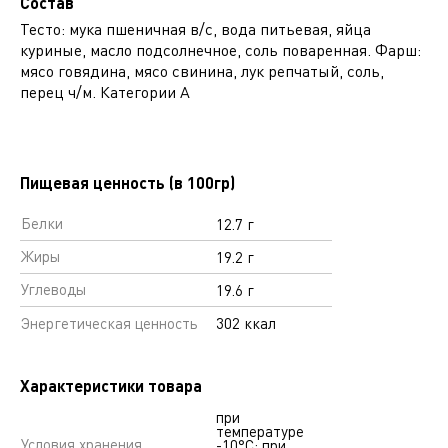
Состав
Тесто: мука пшеничная в/с, вода питьевая, яйца
куриные, масло подсолнечное, соль поваренная. Фарш:
мясо говядина, мясо свинина, лук репчатый, соль,
перец ч/м. Категории А
Пищевая ценность (в 100гр)
Белки
12.7 г
Жиры
19.2 г
Углеводы
19.6 г
Энергетическая ценность
302 ккал
Характеристики товара
при
температуре
Условия хранения
-10°С; при