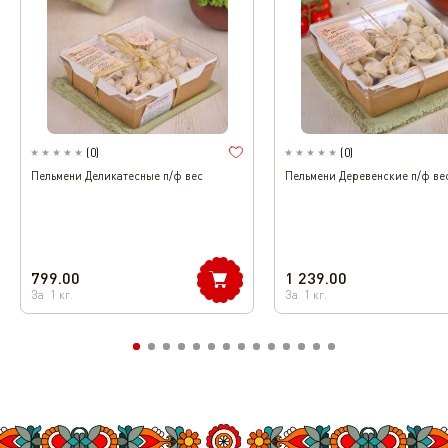
(
0
)
(
0
)
Пельмени Деликатесные п/ф вес
Пельмени Деревенские п/ф ве
799.00
1 239.00
За
1
кг.
За
1
кг.