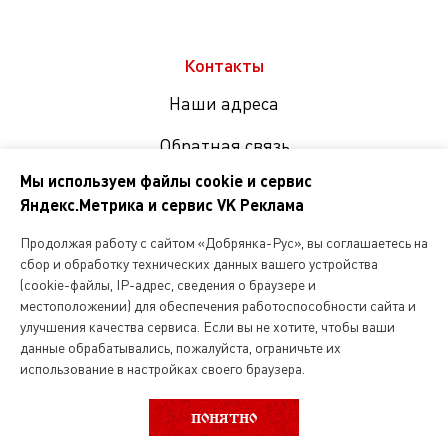
Контакты
Наши адреса
Обратная связь
Мы используем файлы cookie и сервис
Яндекс.Метрика и сервис VK Реклама
Мы
в
Продолжая работу с сайтом «Добрянка-Рус», вы соглашаетесь на
соцсетях
сбор и обработку технических данных вашего устройства
(cookie-файлы, IP-адрес, сведения о браузере и
местоположении) для обеспечения работоспособности сайта и
Копирование и любое другое использование информации,
улучшения качества сервиса. Если вы не хотите, чтобы ваши
размещенной на сайте Dobryanka-rus.ru
допускается исключительно с письменного разрешения ООО
данные обрабатывались, пожалуйста, ограничьте их
«Русская поварня»
использование в настройках своего браузера.
129.90 руб.
ПОНЯТНО
ООО «Русская поварня» 2026
за 100г.