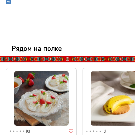
Рядом на полке
(
0
)
(
0
)