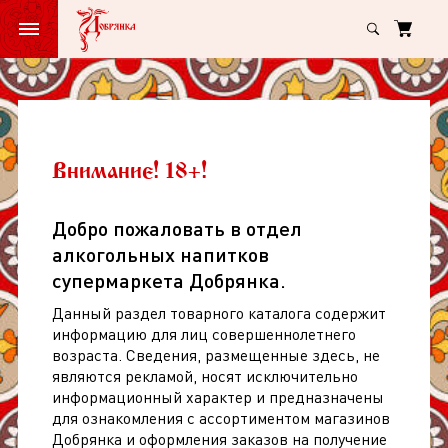
Главная
Пиво Джоус Овсяный Стаут темное 5.2% ст/б 0,5л
Пиво
Джоус
Овсяный
Пиво Джоус Овсяный Стаут темное
Внимание! 18+!
Стаут
5.2% ст/б 0,5л
темное
Добро пожаловать в отдел
арт: 182626
(
0
)
5.2%
алкогольных напитков
ст/
супермаркета Добрянка.
б
Данный раздел товарного каталога содержит
0,5л
информацию для лиц совершеннолетнего
возраста. Сведения, размещенные здесь, не
являются рекламой, носят исключительно
информационный характер и предназначены
для ознакомления с ассортиментом магазинов
Добрянка и оформления заказов на получение