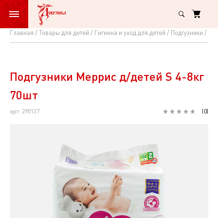
Главная
Товары для детей
Гигиена и уход для детей
Подгузники
Под
Подгузники
Меррис
д/
Подгузники Меррис д/детей S 4-8кг
детей
70шт
S
арт: 290137
(
0
)
4-
8кг
70шт