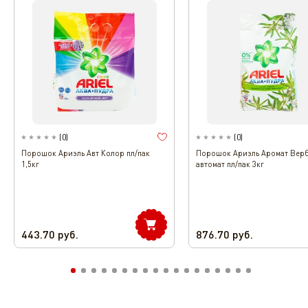
(
0
)
(
0
)
Порошок Ариэль Авт Колор пл/пак
Порошок Ариэль Аромат Вер
1,5кг
автомат пл/пак 3кг
443.70
руб.
876.70
руб.