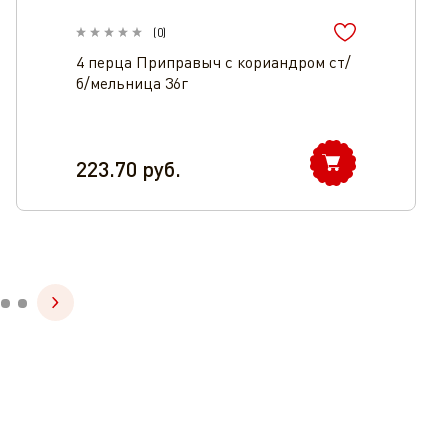
(
0
)
4 перца Приправыч с кориандром ст/
б/мельница 36г
223.70
руб.