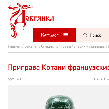
Каталог
Поиск
Главная
Бакалея
Специи, приправы
Специи и приправы
Приправа
Котани
Приправа Котани французские
французские
травы
арт: 37163
ст/
б/
мельница
33г