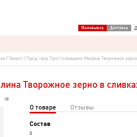
Д
Самовывоз
Доставка
рки
Творог
Прод твор Простоквашино Малина Творожное зерно
лина Творожное зерно в сливка
(
0
)
О товаре
Отзывы
Состав
0