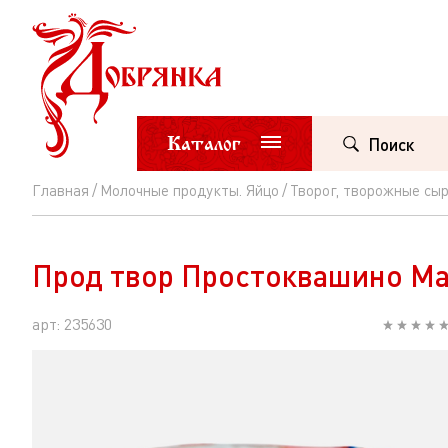
Каталог
Поиск
Главная
Молочные продукты. Яйцо
Творог, творожные сы
Прод
твор
Прод твор Простоквашино Ма
Простоквашино
Малина
арт: 235630
Творожное
зерно
в
сливках