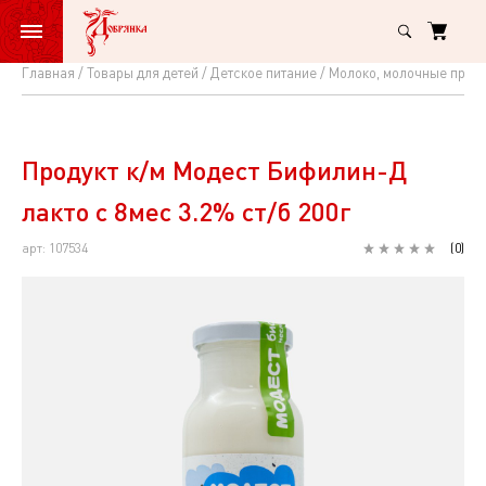
Главная
Товары для детей
Детское питание
Молоко, молочные прод
Продукт
к/
м
Продукт к/м Модест Бифилин-Д
Модест
лакто с 8мес 3.2% ст/б 200г
Бифилин-
арт: 107534
(
0
)
Д
лакто
с
8мес
3.2%
ст/
б