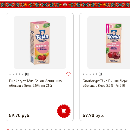
(
0
)
(
0
)
Биойогурт Тёма Банан-Земляника
Биойогурт Тёма Вишня-Чере
обогащ с 8мес 2.5% т/п 210г
обогащ с 8мес 2.5% т/п 210г
59.70
руб.
59.70
руб.